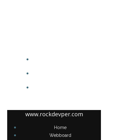
www.rockdevper.com
HOME
WEBBOARD
ABOUT US
www.rockdevper.com
Home
Webboard