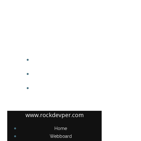
www.rockdevper.com
HOME
WEBBOARD
ABOUT US
www.rockdevper.com
Home
Webboard